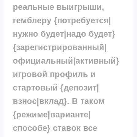
реальные выигрыши,
гемблеру {потребуется|
нужно будет|надо будет}
{зарегистрированный|
официальный|активный}
игровой профиль и
стартовый {депозит|
взнос|вклад}. В таком
{режиме|варианте|
способе} ставок все